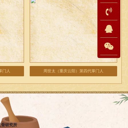
掌门人
周世太（重庆云阳）第四代掌门人
正骨研究所