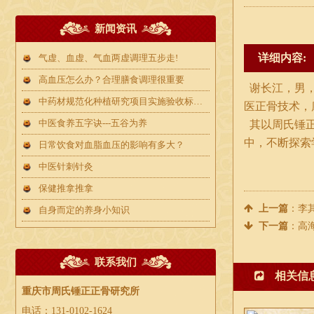
新闻资讯
详细内容:
气虚、血虚、气血两虚调理五步走!
高血压怎么办？合理膳食调理很重要
谢长江，男，
中药材规范化种植研究项目实施验收标准及指导原则
医正骨技术，
中医食养五字诀---五谷为养
其以周氏锤正
中，不断探索
日常饮食对血脂血压的影响有多大？
中医针刺针灸
保健推拿推拿
上一篇
：
李
自身而定的养身小知识
下一篇
：
高
联系我们
相关信
重庆市周氏锤正正骨研究所
电话：131-0102-1624