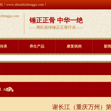
houshizhenggu.com！
锤正正骨 中华一绝
-- -- 周氏祖传锤正正骨疗法 -- --
传承
养生产品
康复病例
新
承
谢长江（重庆万州）