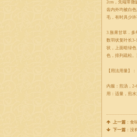
2cm，先端常
齿内外均被白色腺
毛，有时具少许不
3.胀果甘草．
数羽状复叶长3-
状，上面暗绿色
色，排列疏松。荚
【用法用量】：
内服：煎汤，2
用：适量，煎水
上一篇
：
食
下一篇
：没