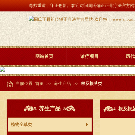
尊师重道，守正创新。欢迎访问周氏锤正正骨疗法官方网站！www.z
网站首页
诊疗项目
历代
当前位置:
首页
>>
养生产品
>>
根及根茎类
养生产品
根及根
植物全草类