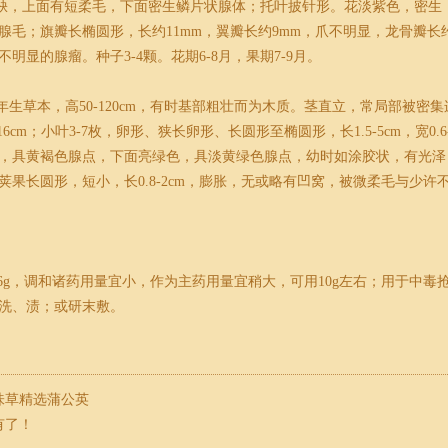
微缺，上面有短柔毛，下面密生鳞片状腺体；托叶披针形。花淡紫色，密生
毛；旗瓣长椭圆形，长约11mm，翼瓣长约9mm，爪不明显，龙骨瓣长约8m
明显的腺瘤。种子3-4颗。花期6-8月，果期7-9月。
多年生草本，高50-120cm，有时基部粗壮而为木质。茎直立，常局部被
16cm；小叶3-7枚，卵形、狭长卵形、长圆形至椭圆形，长1.5-5cm，宽
，具黄褐色腺点，下面亮绿色，具淡黄绿色腺点，幼时如涂胶状，有光泽，
果长圆形，短小，长0.8-2cm，膨胀，无或略有凹窝，被微柔毛与少许不显
-6g，调和诸药用量宜小，作为主药用量宜稍大，可用10g左右；用于中毒抢
洗、渍；或研末敷。
味草精选蒲公英
有了！