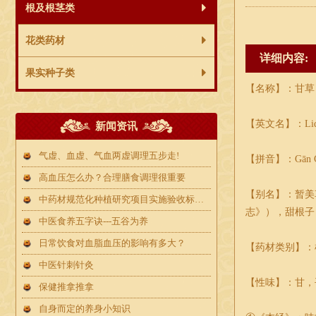
根及根茎类
花类药材
详细内容:
果实种子类
【名称】：甘草
【英文名】：Liquo
新闻资讯
气虚、血虚、气血两虚调理五步走!
【拼音】：Gān C
高血压怎么办？合理膳食调理很重要
【别名】：暂美
中药材规范化种植研究项目实施验收标准及指导原则
志》），甜根子
中医食养五字诀---五谷为养
日常饮食对血脂血压的影响有多大？
【药材类别】：
中医针刺针灸
【性味】：甘，
保健推拿推拿
自身而定的养身小知识