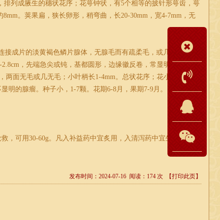
，排列成腋生的穗状花序；花萼钟状，有5个相等的披针形萼齿，萼
m。荚果扁，狭长卵形，稍弯曲，长20-30mm，宽4-7mm，无
密集连接成片的淡黄褐色鳞片腺体，无腺毛而有疏柔毛，或几无毛。奇
0.6-2.8cm，先端急尖或钝，基都圆形，边缘徽反卷，常显明为波卷
两面无毛或几无毛；小叶柄长1-4mm。总状花序；花小，紫红
明的腺瘤。种子小，1-7颗。花期6-8月，果期7-9月。
救，可用30-60g。凡入补益药中宜炙用，入清泻药中宜生用。外
发布时间：2024-07-16 阅读：174 次
【打印此页】