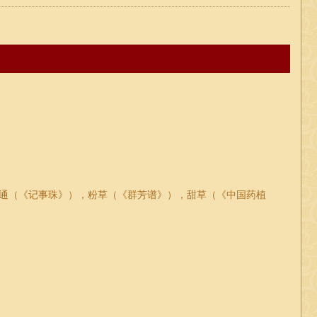
通（《记事珠》），粉草（《群芳谱》），甜草（《中国药植