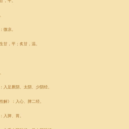
甘，平。
。
：微凉。
生甘，平；炙甘，温。
。
：入足厥阴、太阴、少阴经。
性解》：入心、脾二经。
：入脾、胃。