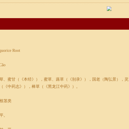
rice Root
ǎo
草、蜜甘（《本经》），蜜草、蕗草（《别录》），国老（陶弘景），灵
（《中药志》），棒草（《黑龙江中药》）。
根茎类
平。