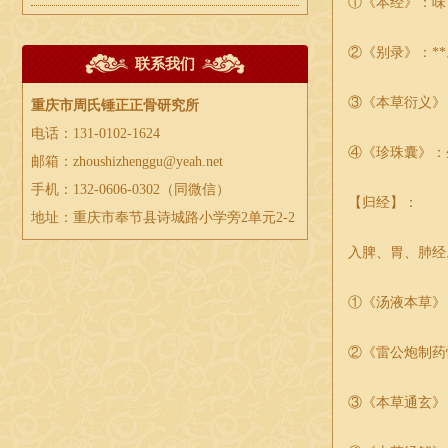
①《本经》：味
②《别录》：**
联系我们
③《本草衍义》
重庆市周氏锤正正骨研究所
电话：131-0102-1624
④《珍珠囊》：
邮箱：zhoushizhenggu@yeah.net
手机：132-0606-0302（同微信）
【归经】：
地址：重庆市奉节县诗城路小学旁2单元2-2
入脾、胃、肺经
①《汤液本草》
②《雷公炮制药
③《本草通玄》