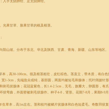
：入手太阴肺经、足太阴脾经。
、光果甘草、胀果甘草的根及根茎。
：
向阳山坡。分布于东北、华北及陕西、甘肃、青海、新疆、山东等地区。
草本，高30-100cm。很及根茎粗壮，皮红棕色。茎直立，带木质，有白色短
cm，宽1-3cm，先端急尖或钝，基部圆，两面均被短毛和腺体；托叶阔披
和刺毛状腺体；花冠蓝紫色，长1.4-2.5cm，无毛，旗瓣大，卵圆形，
状弯曲，外面密被刺毛状腺作。种子4-8，肾形。花期7-8月，果期8-9
年生草本，高1m左右。茎和枝均被鳞片状腺体和白色短柔毛。奇数羽状复叶5-14（