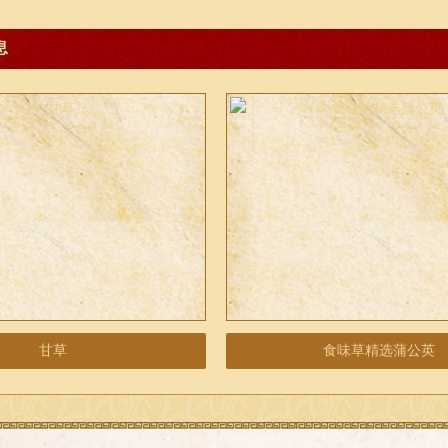
息
甘草
食味草精选蒲公英