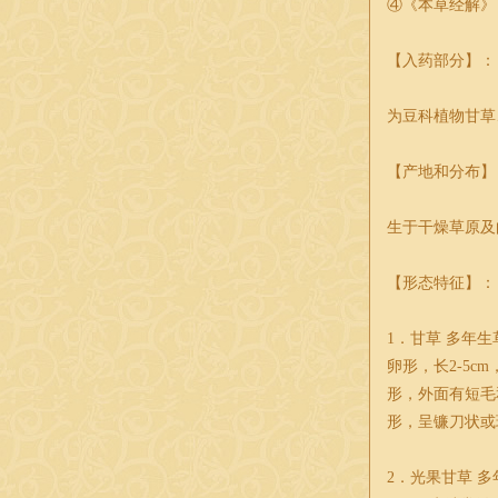
④《本草经解》
【入药部分】：
为豆科植物甘草
【产地和分布】
生于干燥草原及
【形态特征】：
1．甘草 多年生
卵形，长2-5
形，外面有短毛
形，呈镰刀状或环
2．光果甘草 多