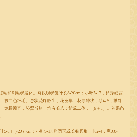
毛和刺毛状腺体。奇数现状复叶长8-20cm；小叶7-17，卵形或宽
针形，被白色纤毛。总状花序腋生，花密集；花萼钟状，萼齿5，披针
有爪，龙骨瓣直，较翼辩短，均有长爪；雄蕊二体，（9＋1）。荚果条
月。
-20）cm；小叶9-17,卵圆形或长椭圆形，长2-4，宽0.8-