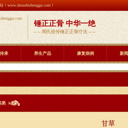
houshizhenggu.com！
锤正正骨 中华一绝
-- -- 周氏祖传锤正正骨疗法 -- --
传承
养生产品
康复病例
新
茎类
甘草